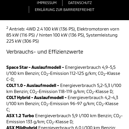
IMPRESSUM
DATENSCHUTZ
ERKLÄRUNG ZUR BARRIEREFREIHEIT
2
Antrieb: 4WD 2.4 100 kW (136 PS), Elektromotoren vorn
85 kW (116 PS) / hinten 100 kW (136 PS), Systemleistung
225 kW (306 PS)
Verbrauchs- und Effizienzwerte
Space Star - Auslaufmodell -
Energieverbrauch 4,9-5,5
l/100 km Benzin; CO
-Emission 112-125 g/km; CO
-Klasse
2
2
C-D;
COLT 1.0 - Auslaufmodell -
Energieverbrauch 5,2-5,3 l/100
km Benzin; CO
-Emission 118-119 g/km; CO
-Klasse D;
2
2
COLT Hybrid - Auslaufmodell -
Energieverbrauch 4,2-4,3
l/100 km Benzin; CO
-Emission 96-97 g/km; CO
-Klasse
2
2
C;
ASX 1.2 Turbo
Energieverbrauch 5,9 l/100 km Benzin; CO
-
2
Emission 133 g/km; CO
-Klasse D;
2
ASX Mildhybrid
Energieverbrauch 6,0 l/100 km Benzin;