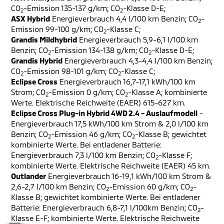
CO
-Emission 135-137 g/km; CO
-Klasse D-E;
2
2
ASX Hybrid
Energieverbrauch 4,4 l/100 km Benzin; CO
-
2
Emission 99-100 g/km; CO
-Klasse C;
2
Grandis Mildhybrid
Energieverbrauch 5,9-6,1 l/100 km
Benzin; CO
-Emission 134-138 g/km; CO
-Klasse D-E;
2
2
Grandis Hybrid
Energieverbrauch 4,3-4,4 l/100 km Benzin;
CO
-Emission 98-101 g/km; CO
-Klasse C;
2
2
Eclipse Cross
Energieverbrauch 16,7-17,1 kWh/100 km
Strom; CO
-Emission 0 g/km; CO
-Klasse A; kombinierte
2
2
Werte. Elektrische Reichweite (EAER) 615-627 km.
Eclipse Cross Plug-in Hybrid 4WD 2.4 - Auslaufmodell
-
Energieverbrauch 17,5 kWh/100 km Strom & 2,0 l/100 km
Benzin; CO
-Emission 46 g/km; CO
-Klasse B; gewichtet
2
2
kombinierte Werte. Bei entladener Batterie:
Energieverbrauch 7,3 l/100 km Benzin; CO
-Klasse F;
2
kombinierte Werte. Elektrische Reichweite (EAER) 45 km.
Outlander
Energieverbrauch 16-19,1 kWh/100 km Strom &
2,6-2,7 l/100 km Benzin; CO
-Emission 60 g/km; CO
-
2
2
Klasse B; gewichtet kombinierte Werte. Bei entladener
Batterie: Energieverbrauch 6,8-7,1 l/100km Benzin; CO
-
2
Klasse E-F; kombinierte Werte. Elektrische Reichweite